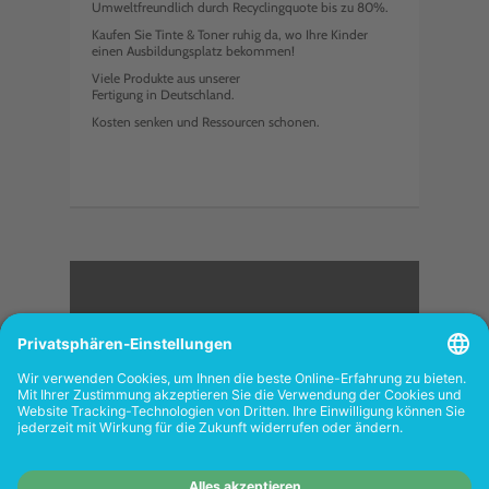
Umweltfreundlich durch Recyclingquote bis zu 80%.
Kaufen Sie Tinte & Toner ruhig da, wo Ihre Kinder
einen Ausbildungsplatz bekommen!
Viele Produkte aus unserer
Fertigung in Deutschland.
Kosten senken und Ressourcen schonen.
<
FOLGEN SIE UNS