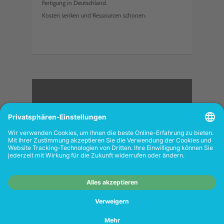
Fertigung in Deutschland.
Kosten senken und Ressourcen schonen.
<
FOLGEN SIE UNS
Wiederverkäufer:
Das Angebot unseres Web-
Shops richtet sich nicht an Wiederverkäufer.
Wenn Sie Wiederverkäufer sind, registrieren
Sie sich bitte in unserem Händler-Portal
www.tonerhersteller.de