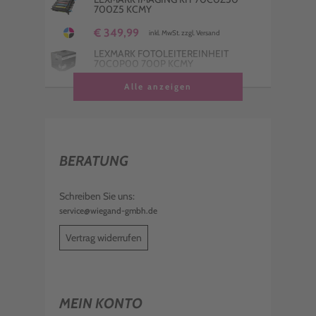
700Z5 KCMY
€ 349,99
inkl. MwSt. zzgl. Versand
LEXMARK FOTOLEITEREINHEIT
70C0P00 700P KCMY
€ 216,98
Alle anzeigen
inkl. MwSt. zzgl. Versand
LEXMARK TONER 71B20Y0 YELLOW
€ 130,00
inkl. MwSt. zzgl. Versand
BERATUNG
LEXMARK TONER 71B20C0 CYAN
€ 130,00
Schreiben Sie uns:
inkl. MwSt. zzgl. Versand
service@wiegand-gmbh.de
LEXMARK TONER 71B20M0 MAGENTA
Vertrag widerrufen
€ 131,00
inkl. MwSt. zzgl. Versand
MEIN KONTO