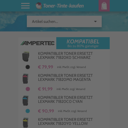
arrow_drop_down
Artikel suchen...
KOMPATIBEL
Bis zu 80% günstiger
KOMPATIBLER TONER ERSETZT
LEXMARK 71B20K0 SCHWARZ
€ 79,99
inkl. MwSt. zzgl. Versand
KOMPATIBLER TONER ERSETZT
LEXMARK 71B20M0 MAGENTA
€ 91,99
inkl. MwSt. zzgl. Versand
KOMPATIBLER TONER ERSETZT
LEXMARK 71B20C0 CYAN
€ 90,99
inkl. MwSt. zzgl. Versand
KOMPATIBLER TONER ERSETZT
LEXMARK 71B20Y0 YELLOW