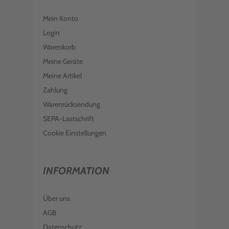
LEXMARK FUSERKIT 41X0253
Mein Konto
€ 507,99
inkl. MwSt. zzgl. Versand
Login
LEXMARK TONER 74C20Y0 YELLOW
Warenkorb
Meine Geräte
€ 170,99
inkl. MwSt. zzgl. Versand
Meine Artikel
LEXMARK IMAGING EINHEIT 74C0ZK0
Zahlung
SCHWARZ
Warenrücksendung
€ 106,99
inkl. MwSt. zzgl. Versand
SEPA-Lastschrift
LEXMARK TONER 74C2SM0 MAGENTA
Cookie Einstellungen
€ 197,99
inkl. MwSt. zzgl. Versand
INFORMATION
Über uns
AGB
Datenschutz