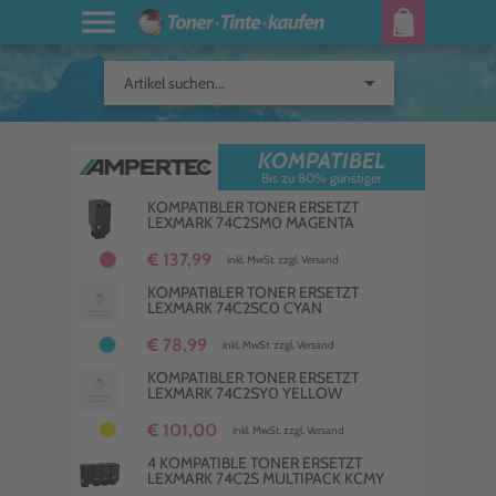
arrow_drop_down
Artikel suchen...
KOMPATIBEL
Bis zu 80% günstiger
KOMPATIBLER TONER ERSETZT
LEXMARK 74C2SM0 MAGENTA
€ 137,99
inkl. MwSt. zzgl. Versand
KOMPATIBLER TONER ERSETZT
LEXMARK 74C2SC0 CYAN
€ 78,99
inkl. MwSt. zzgl. Versand
KOMPATIBLER TONER ERSETZT
LEXMARK 74C2SY0 YELLOW
€ 101,00
inkl. MwSt. zzgl. Versand
4 KOMPATIBLE TONER ERSETZT
LEXMARK 74C2S MULTIPACK KCMY