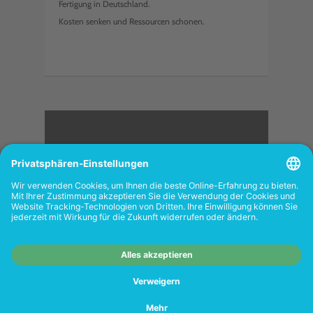
Fertigung in Deutschland.
Kosten senken und Ressourcen schonen.
<
FOLGEN SIE UNS
Wiederverkäufer:
Das Angebot unseres Web-
Shops richtet sich nicht an Wiederverkäufer.
Wenn Sie Wiederverkäufer sind, registrieren
Sie sich bitte in unserem Händler-Portal
www.tonerhersteller.de