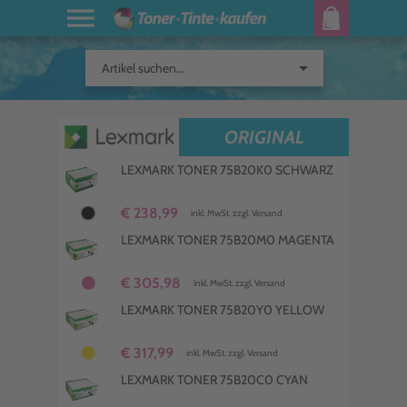
arrow_drop_down
Artikel suchen...
ORIGINAL
LEXMARK TONER 75B20K0 SCHWARZ
€ 238,99
inkl. MwSt. zzgl. Versand
LEXMARK TONER 75B20M0 MAGENTA
€ 305,98
inkl. MwSt. zzgl. Versand
LEXMARK TONER 75B20Y0 YELLOW
€ 317,99
inkl. MwSt. zzgl. Versand
LEXMARK TONER 75B20C0 CYAN