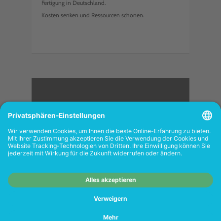
Fertigung in Deutschland.
Kosten senken und Ressourcen schonen.
<
FOLGEN SIE UNS
Wiederverkäufer:
Das Angebot unseres Web-
Shops richtet sich nicht an Wiederverkäufer.
Wenn Sie Wiederverkäufer sind, registrieren
Sie sich bitte in unserem Händler-Portal
www.tonerhersteller.de