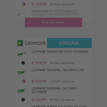
€ 625,99
inkl. MwSt. zzgl. Versand
KOMPATIBLER TONER ERSETZT
LEXMARK 76C00M0 MAGENTA
€ 113,99
Alle anzeigen
inkl. MwSt. zzgl. Versand
KOMPATIBLER TONER ERSETZT
LEXMARK 76C00K0 SCHWARZ
€ 230,99
inkl. MwSt. zzgl. Versand
ORIGINAL
KOMPATIBLE TROMMEL ERSETZT
LEXMARK 76C0PV0 CMY
LEXMARK TONER 76C00K0 SCHWARZ
€ 237,99
inkl. MwSt. zzgl. Versand
€ 329,99
inkl. MwSt. zzgl. Versand
LEXMARK TROMMEL 76C0PV0 CMY
€ 339,99
inkl. MwSt. zzgl. Versand
LEXMARK TROMMEL 76C0PK0
SCHWARZ
€ 163,99
inkl. MwSt. zzgl. Versand
LEXMARK TONER 76C00Y0 YELLOW