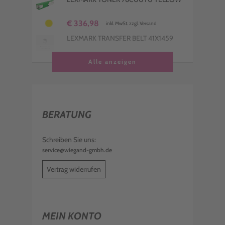
€ 336,98
inkl. MwSt. zzgl. Versand
LEXMARK TRANSFER BELT 41X1459
€ 631,99
Alle anzeigen
inkl. MwSt. zzgl. Versand
LEXMARK TONER 76C00M0 MAGENTA
€ 162,99
inkl. MwSt. zzgl. Versand
BERATUNG
LEXMARK TONER 76C00C0 CYAN
€ 162,99
Schreiben Sie uns:
inkl. MwSt. zzgl. Versand
service@wiegand-gmbh.de
Vertrag widerrufen
MEIN KONTO