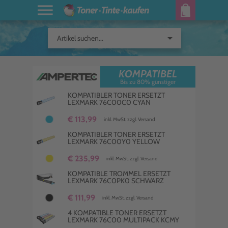
arrow_drop_down
Artikel suchen...
KOMPATIBEL
Bis zu 80% günstiger
KOMPATIBLER TONER ERSETZT
LEXMARK 76C00C0 CYAN
€ 113,99
inkl. MwSt. zzgl. Versand
KOMPATIBLER TONER ERSETZT
LEXMARK 76C00Y0 YELLOW
€ 235,99
inkl. MwSt. zzgl. Versand
KOMPATIBLE TROMMEL ERSETZT
LEXMARK 76C0PK0 SCHWARZ
€ 111,99
inkl. MwSt. zzgl. Versand
4 KOMPATIBLE TONER ERSETZT
LEXMARK 76C00 MULTIPACK KCMY