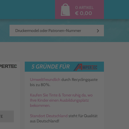
0 ARTIKEL
€ 0,00
keyboard_arrow_right
5 GRÜNDE FÜR
Umweltfreundlich
durch Recyclingquote
bis zu 80%.
Kaufen Sie Tinte & Toner ruhig da, wo
Ihre Kinder einen Ausbildungsplatz
bekommen.
Standort Deutschland
steht für Qualität
TE
aus Deutschland!