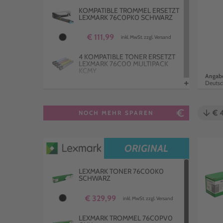
KOMPATIBLE TROMMEL ERSETZT
LEXMARK 76C0PK0 SCHWARZ
€ 111,99
inkl. MwSt. zzgl. Versand
4 KOMPATIBLE TONER ERSETZT
LEXMARK 76C00 MULTIPACK
KCMY
Angabe
+
Deutsc
€ 625,99
inkl. MwSt. zzgl. Versand
KOMPATIBLER TONER ERSETZT
euro_symbol
arrow_downward
€ 
NOCH MEHR SPAREN
LEXMARK 76C00M0 MAGENTA
€ 113,99
inkl. MwSt. zzgl. Versand
ORIGINAL
KOMPATIBLER TONER ERSETZT
LEXMARK 76C00K0 SCHWARZ
LEXMARK TONER 76C00K0
SCHWARZ
€ 230,99
inkl. MwSt. zzgl. Versand
€ 329,99
inkl. MwSt. zzgl. Versand
KOMPATIBLE TROMMEL ERSETZT
LEXMARK 76C0PV0 CMY
LEXMARK TROMMEL 76C0PV0