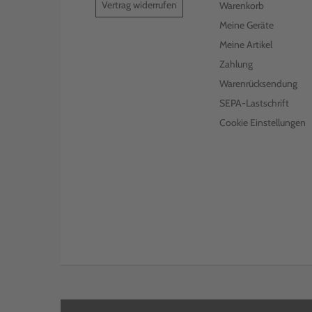
Vertrag widerrufen
Warenkorb
LEXMARK TONER 76C00C0
CYAN
Meine Geräte
Meine Artikel
€ 162,99
inkl. MwSt. zzgl. Versand
Zahlung
Warenrücksendung
SEPA-Lastschrift
Cookie Einstellungen