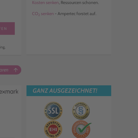
Kosten senken
, Ressourcen schonen.
CO
senken
- Ampertec forstet auf.
2
FEN
ing,
aren
arrow_upward
GANZ AUSGEZEICHNET!