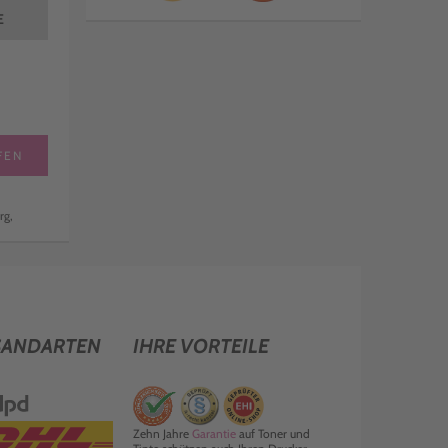
E
FEN
rg,
SANDARTEN
IHRE VORTEILE
Zehn Jahre
Garantie
auf Toner und