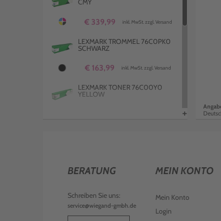
CMY
€ 237,99
inkl. MwSt. zzgl. Versand
€ 339,99
inkl. MwSt. zzgl. Versand
LEXMARK TROMMEL 76C0PK0
SCHWARZ
€ 163,99
inkl. MwSt. zzgl. Versand
LEXMARK TONER 76C00Y0
YELLOW
Angabe
+
Deutsc
€ 336,98
inkl. MwSt. zzgl. Versand
LEXMARK TRANSFER BELT
41X1459
€ 631,99
inkl. MwSt. zzgl. Versand
BERATUNG
MEIN KONTO
LEXMARK TONER 76C00M0
MAGENTA
Schreiben Sie uns:
Mein Konto
service@wiegand-gmbh.de
€ 162,99
inkl. MwSt. zzgl. Versand
Login