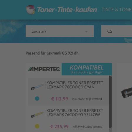
TINTE & TONE
arrow_drop_down
Passend für
Lexmark CS 921 dh
KOMPATIBEL
Bis zu 80% günstiger
KOMPATIBLER TONER ERSETZT
LEXMARK 76C00C0 CYAN
€ 113,99
inkl. MwSt. zzgl. Versand
KOMPATIBLER TONER ERSETZT
LEXMARK 76C00Y0 YELLOW
€ 235,99
inkl. MwSt. zzgl. Versand