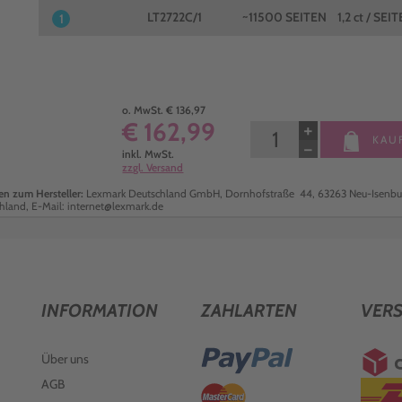
LT2722C/1
~11500 SEITEN
1,2 ct / SEIT
1
o. MwSt. € 136,97
€ 162,99
+
KAU
−
inkl. MwSt.
zzgl. Versand
n zum Hersteller:
Lexmark Deutschland GmbH, Dornhofstraße 44, 63263 Neu-Isenbu
hland, E-Mail: internet@lexmark.de
INFORMATION
ZAHLARTEN
VER
Über uns
AGB