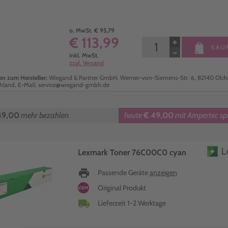
o. MwSt. € 95,79
€ 113,99
+
KAU
−
inkl. MwSt.
zzgl. Versand
n zum Hersteller:
Wiegand & Partner GmbH, Werner-von-Siemens-Str. 6, 82140 Olch
hland, E-Mail: service@wiegand-gmbh.de
49,00
mehr bezahlen
heute
€ 49,00
mit Ampertec sp
Lexmark Toner 76C00C0 cyan
print
Passende Geräte
anzeigen
Original Produkt
OEM
local_shipping
Lieferzeit 1-2 Werktage