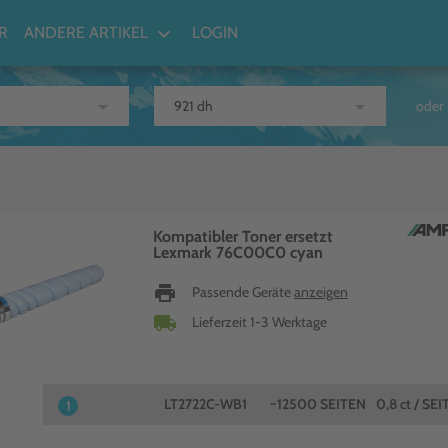
keyboard_arrow_down
R
ANDERE ARTIKEL
LOGIN
arrow_drop_down
arrow_drop_down
oder
Kompatibler Toner ersetzt
Lexmark 76C00C0 cyan
print
Passende Geräte
anzeigen
local_shipping
Lieferzeit 1-3 Werktage
LT2722C-WB1
~12500 SEITEN
0,8 ct / SEI
1