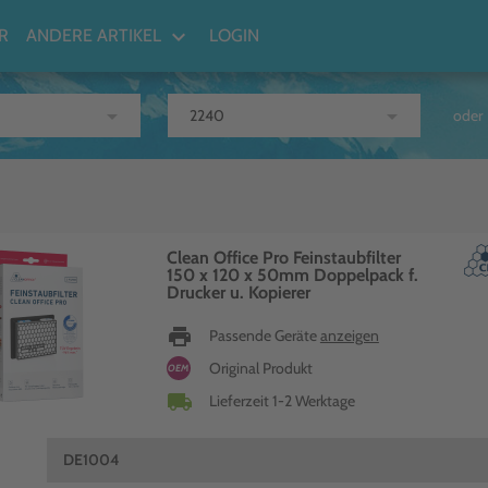
keyboard_arrow_down
R
ANDERE ARTIKEL
LOGIN
arrow_drop_down
arrow_drop_down
oder
Clean Office Pro Feinstaubfilter
150 x 120 x 50mm Doppelpack f.
Drucker u. Kopierer
print
Passende Geräte
anzeigen
Original Produkt
OEM
local_shipping
Lieferzeit 1-2 Werktage
DE1004