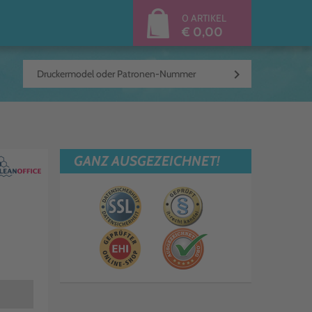
0 ARTIKEL
€ 0,00
keyboard_arrow_right
GANZ AUSGEZEICHNET!