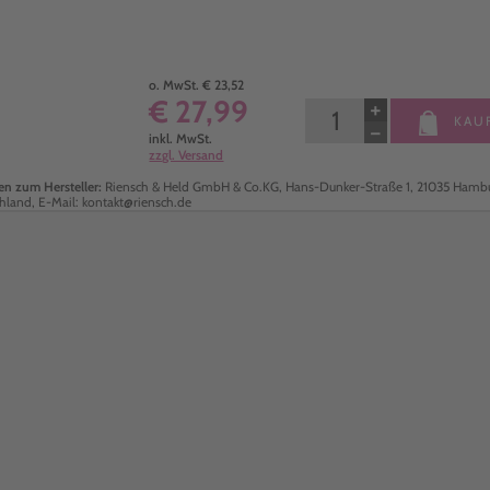
o. MwSt. € 23,52
€ 27,99
+
KAU
−
inkl. MwSt.
zzgl. Versand
n zum Hersteller:
Riensch & Held GmbH & Co.KG, Hans-Dunker-Straße 1, 21035 Hambu
hland, E-Mail: kontakt@riensch.de