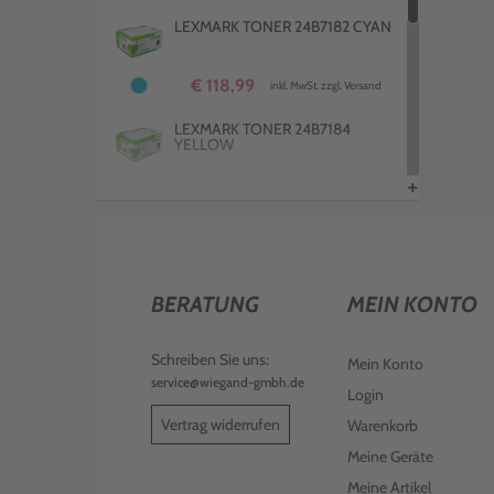
LEXMARK TONER 24B7182 CYAN
€ 118,99
inkl. MwSt. zzgl. Versand
LEXMARK TONER 24B7184
YELLOW
+
€ 118,99
inkl. MwSt. zzgl. Versand
LEXMARK IMAGING KIT
78C0ZV0 KCMY
€ 381,99
inkl. MwSt. zzgl. Versand
BERATUNG
MEIN KONTO
LEXMARK TROMMEL 78C0ZK0
BELICHTUNGSKIT SCHWARZ
Schreiben Sie uns:
Mein Konto
service@wiegand-gmbh.de
Login
€ 322,99
inkl. MwSt. zzgl. Versand
Vertrag widerrufen
Warenkorb
Meine Geräte
Meine Artikel