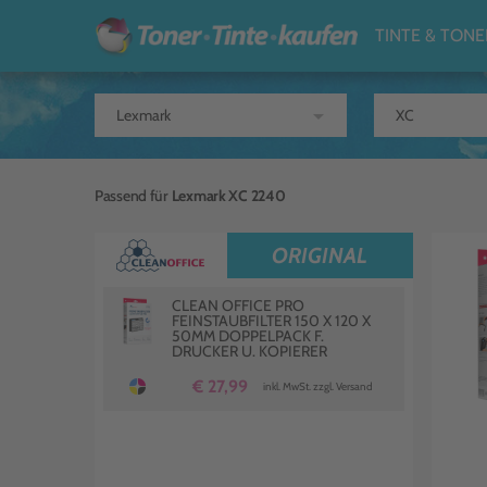
TINTE & TONE
arrow_drop_down
Passend für
Lexmark XC 2240
ORIGINAL
CLEAN OFFICE PRO
FEINSTAUBFILTER 150 X 120 X
50MM DOPPELPACK F.
DRUCKER U. KOPIERER
€ 27,99
inkl. MwSt. zzgl. Versand