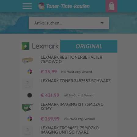
arrow_drop_down
Artikel suchen...
ORIGINAL
LEXMARK RESTTONERBEHÄLTER
75M0W00
€ 26,99
inkl. MwSt. zzgl. Versand
LEXMARK TONER 24B7552 SCHWARZ
€ 431,99
inkl. MwSt. zzgl. Versand
LEXMARK IMAGING KIT 75M0ZV0
KCMY
€ 269,99
inkl. MwSt. zzgl. Versand
LEXMARK TROMMEL 75M0ZK0
IMAGING UNIT SCHWARZ