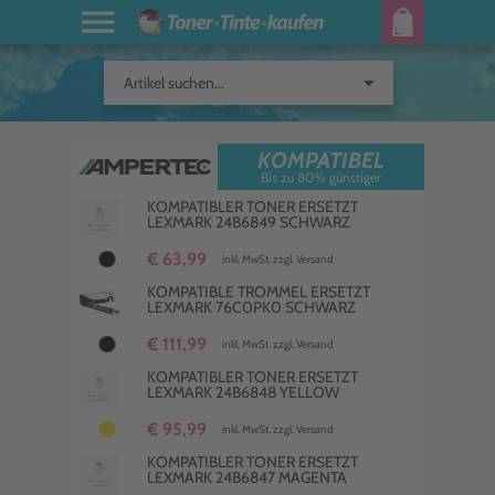
arrow_drop_down
Artikel suchen...
KOMPATIBEL
Bis zu 80% günstiger
KOMPATIBLER TONER ERSETZT
LEXMARK 24B6849 SCHWARZ
€ 63,99
inkl. MwSt. zzgl. Versand
KOMPATIBLE TROMMEL ERSETZT
LEXMARK 76C0PK0 SCHWARZ
€ 111,99
inkl. MwSt. zzgl. Versand
KOMPATIBLER TONER ERSETZT
LEXMARK 24B6848 YELLOW
€ 95,99
inkl. MwSt. zzgl. Versand
KOMPATIBLER TONER ERSETZT
LEXMARK 24B6847 MAGENTA