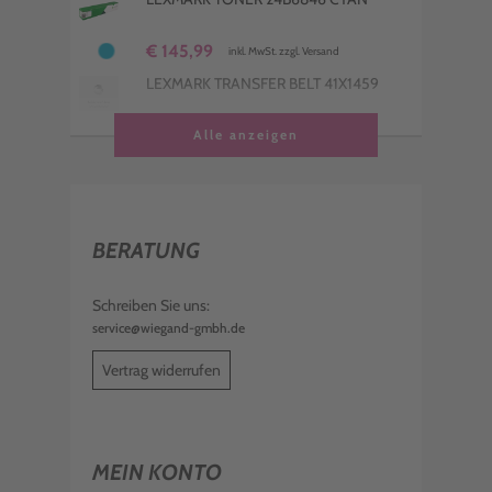
€ 145,99
inkl. MwSt. zzgl. Versand
LEXMARK TRANSFER BELT 41X1459
€ 631,99
Alle anzeigen
inkl. MwSt. zzgl. Versand
LEXMARK TONER 24B6849 SCHWARZ
€ 90,99
inkl. MwSt. zzgl. Versand
BERATUNG
LEXMARK TONER 24B6848 YELLOW
€ 146,99
Schreiben Sie uns:
inkl. MwSt. zzgl. Versand
service@wiegand-gmbh.de
Vertrag widerrufen
MEIN KONTO