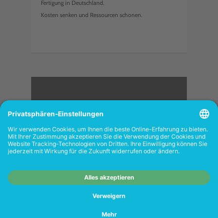
Fertigung in Deutschland.
Kosten senken und Ressourcen schonen.
<
FOLGEN SIE UNS
Wiederverkäufer:
Das Angebot unseres Web-
Shops richtet sich nicht an Wiederverkäufer.
Wenn Sie Wiederverkäufer sind, registrieren
Sie sich bitte in unserem Händler-Portal
www.tonerhersteller.de