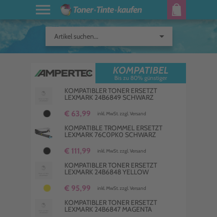
arrow_drop_down
Artikel suchen...
KOMPATIBEL
Bis zu 80% günstiger
KOMPATIBLER TONER ERSETZT
LEXMARK 24B6849 SCHWARZ
€ 63,99
inkl. MwSt. zzgl. Versand
KOMPATIBLE TROMMEL ERSETZT
LEXMARK 76C0PK0 SCHWARZ
€ 111,99
inkl. MwSt. zzgl. Versand
KOMPATIBLER TONER ERSETZT
LEXMARK 24B6848 YELLOW
€ 95,99
inkl. MwSt. zzgl. Versand
KOMPATIBLER TONER ERSETZT
LEXMARK 24B6847 MAGENTA