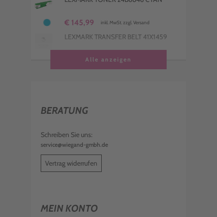
€ 145,99
inkl. MwSt. zzgl. Versand
LEXMARK TRANSFER BELT 41X1459
€ 631,99
Alle anzeigen
inkl. MwSt. zzgl. Versand
LEXMARK TONER 24B6849 SCHWARZ
€ 90,99
inkl. MwSt. zzgl. Versand
BERATUNG
LEXMARK TONER 24B6848 YELLOW
€ 146,99
Schreiben Sie uns:
inkl. MwSt. zzgl. Versand
service@wiegand-gmbh.de
Vertrag widerrufen
MEIN KONTO