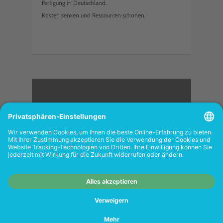
Fertigung in Deutschland.
Kosten senken und Ressourcen schonen.
<
FOLGEN SIE UNS
Wiederverkäufer:
Das Angebot unseres Web-
Shops richtet sich nicht an Wiederverkäufer.
Wenn Sie Wiederverkäufer sind, registrieren
Sie sich bitte in unserem Händler-Portal
www.tonerhersteller.de