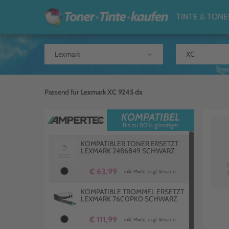
TINTE & TONE
arrow_drop_down
Passend für
Lexmark XC 9245 dx
KOMPATIBEL
Bis zu 80% günstiger
KOMPATIBLER TONER ERSETZT
LEXMARK 24B6849 SCHWARZ
€ 63,99
inkl. MwSt. zzgl. Versand
KOMPATIBLE TROMMEL ERSETZT
LEXMARK 76C0PK0 SCHWARZ
€ 111,99
inkl. MwSt. zzgl. Versand