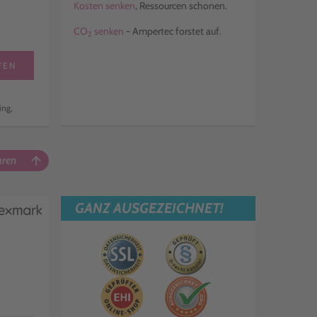
Kosten senken
, Ressourcen schonen.
CO
senken
- Ampertec forstet auf.
2
FEN
ing,
aren
arrow_upward
GANZ AUSGEZEICHNET!