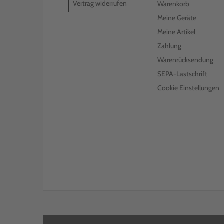
Vertrag widerrufen
Warenkorb
LEXMARK TONER 24B6848
YELLOW
Meine Geräte
Meine Artikel
€ 146,99
inkl. MwSt. zzgl. Versand
Zahlung
Warenrücksendung
SEPA-Lastschrift
Cookie Einstellungen