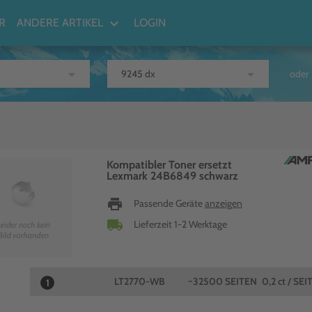
keyboard_arrow_down
R
ANDERE ARTIKEL
LOGIN
arrow_drop_down
arrow_drop_down
oder
Kompatibler Toner ersetzt
Lexmark 24B6849 schwarz
print
Passende Geräte
anzeigen
local_shipping
Lieferzeit 1-2 Werktage
LT2770-WB
~32500 SEITEN
0,2 ct / SEI
1