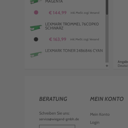
MAGENTA
€ 144,99
inkl. MwSt. zzgl. Versand
LEXMARK TROMMEL 76C0PK0
SCHWARZ
€ 163,99
inkl. MwSt. zzgl. Versand
LEXMARK TONER 24B6846 CYAN
Angabe
+
Deutsc
€ 145,99
inkl. MwSt. zzgl. Versand
LEXMARK TRANSFER BELT
41X1459
€ 631,99
inkl. MwSt. zzgl. Versand
BERATUNG
MEIN KONTO
LEXMARK TONER 24B6849
SCHWARZ
Schreiben Sie uns:
Mein Konto
service@wiegand-gmbh.de
€ 90,99
inkl. MwSt. zzgl. Versand
Login