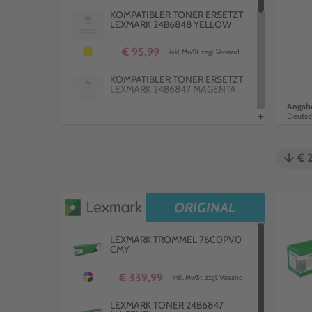
KOMPATIBLER TONER ERSETZT
LEXMARK 24B6848 YELLOW
€ 95,99
inkl. MwSt. zzgl. Versand
KOMPATIBLER TONER ERSETZT
LEXMARK 24B6847 MAGENTA
Angabe
+
Deutsc
€ 93,99
inkl. MwSt. zzgl. Versand
KOMPATIBLE TROMMEL ERSETZT
LEXMARK 76C0PV0 CMY
arrow_downward
€ 
€ 237,99
inkl. MwSt. zzgl. Versand
ORIGINAL
KOMPATIBLER TONER ERSETZT
LEXMARK 24B6846 CYAN
LEXMARK TROMMEL 76C0PV0
€ 94,99
CMY
inkl. MwSt. zzgl. Versand
€ 339,99
inkl. MwSt. zzgl. Versand
LEXMARK TONER 24B6847