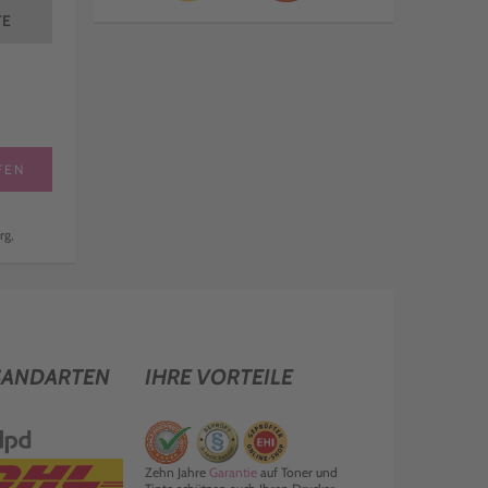
TE
FEN
rg,
SANDARTEN
IHRE VORTEILE
Zehn Jahre
Garantie
auf Toner und