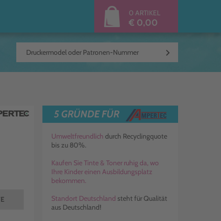
0 ARTIKEL
€ 0,00
keyboard_arrow_right
5 GRÜNDE FÜR
Umweltfreundlich
durch Recyclingquote
bis zu 80%.
Kaufen Sie Tinte & Toner ruhig da, wo
Ihre Kinder einen Ausbildungsplatz
bekommen.
Standort Deutschland
steht für Qualität
TE
aus Deutschland!