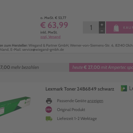
o. MwSt. € 53,77
€ 63,99
+
KAU
−
inkl. MwSt.
zzgl. Versand
n zum Hersteller:
Wiegand & Partner GmbH, Werner-von-Siemens-Str. 6, 82140 Olch
hland, E-Mail: service@wiegand-gmbh.de
27,00
mehr bezahlen
heute
€ 27,00
mit Ampertec sp
Lexmark Toner 24B6849 schwarz
print
Passende Geräte
anzeigen
Original Produkt
OEM
local_shipping
Lieferzeit 1-2 Werktage