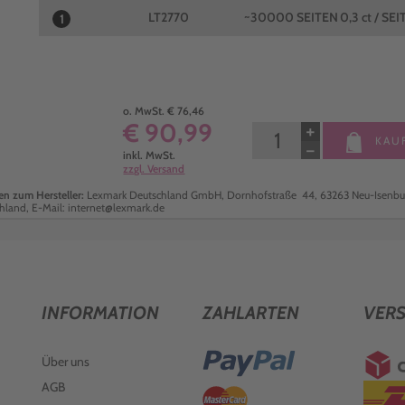
LT2770
~30000 SEITEN
0,3 ct / SEI
1
o. MwSt. € 76,46
€ 90,99
+
KAU
−
inkl. MwSt.
zzgl. Versand
n zum Hersteller:
Lexmark Deutschland GmbH, Dornhofstraße 44, 63263 Neu-Isenbu
hland, E-Mail: internet@lexmark.de
INFORMATION
ZAHLARTEN
VER
Über uns
AGB