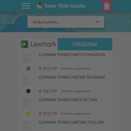
arrow_drop_down
Artikel suchen...
ORIGINAL
LEXMARK TONER 24B7579 MAGENTA
€ 910,99
inkl. MwSt. zzgl. Versand
LEXMARK TONER 24B7581 SCHWARZ
€ 587,99
inkl. MwSt. zzgl. Versand
LEXMARK TONER 24B7578 CYAN
€ 910,99
inkl. MwSt. zzgl. Versand
LEXMARK TONER 24B7580 YELLOW