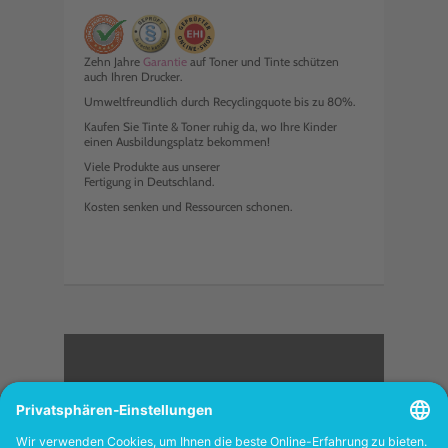
Zehn Jahre
Garantie
auf Toner und Tinte schützen
auch Ihren Drucker.
Umweltfreundlich durch Recyclingquote bis zu 80%.
Kaufen Sie Tinte & Toner ruhig da, wo Ihre Kinder
einen Ausbildungsplatz bekommen!
Viele Produkte aus unserer
Fertigung in Deutschland.
Kosten senken und Ressourcen schonen.
<