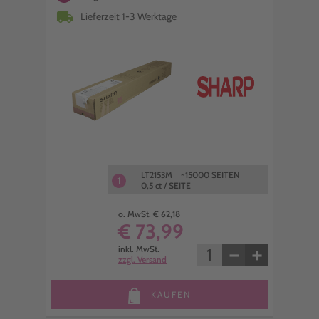
local_shipping
Lieferzeit 1-3 Werktage
LT2153M ~15000 SEITEN
1
0,5 ct / SEITE
o. MwSt. € 62,18
€ 73,99
−
+
inkl. MwSt.
zzgl. Versand
KAUFEN