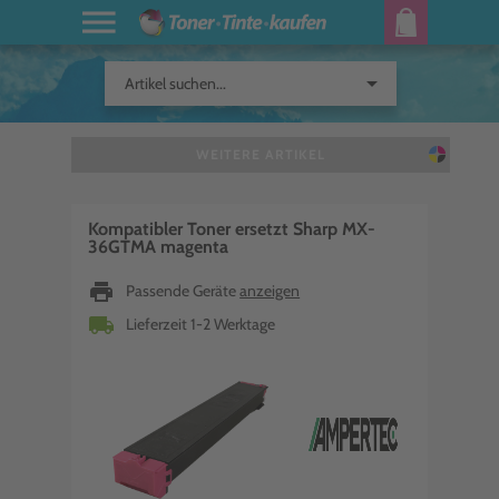
arrow_drop_down
Artikel suchen...
WEITERE ARTIKEL
Kompatibler Toner ersetzt Sharp MX-
36GTMA magenta
print
Passende Geräte
anzeigen
local_shipping
Lieferzeit 1-2 Werktage