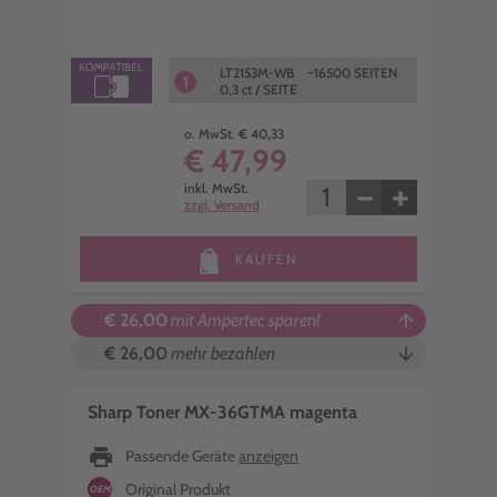
LT2153M-WB ~16500 SEITEN
1
0,3 ct / SEITE
o. MwSt. € 40,33
€ 47,99
−
+
inkl. MwSt.
zzgl. Versand
KAUFEN
€ 26,00
mit Ampertec sparen!
arrow_upward
€ 26,00
mehr bezahlen
arrow_downward
Sharp Toner MX-36GTMA magenta
print
Passende Geräte
anzeigen
Original Produkt
OEM