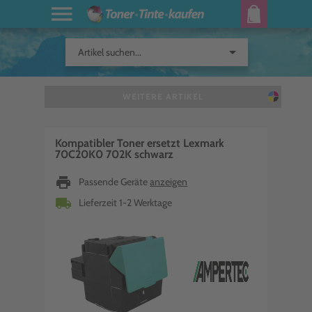
arrow_drop_down
Artikel suchen...
WEITERE ARTIKEL
Kompatibler Toner ersetzt Lexmark
70C20K0 702K schwarz
print
Passende Geräte
anzeigen
local_shipping
Lieferzeit 1-2 Werktage