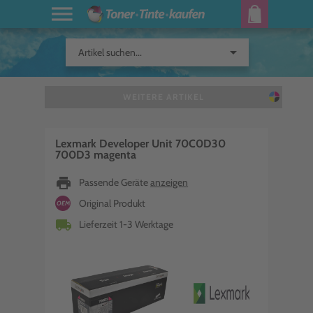
arrow_drop_down
Artikel suchen...
WEITERE ARTIKEL
Lexmark Developer Unit 70C0D30
700D3 magenta
print
Passende Geräte
anzeigen
Original Produkt
OEM
local_shipping
Lieferzeit 1-3 Werktage