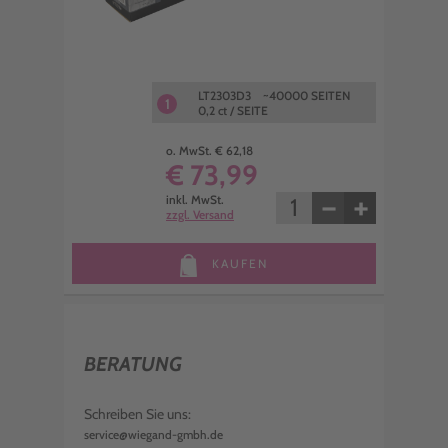
LT2303D3 ~40000 SEITEN
1
0,2 ct / SEITE
o. MwSt. € 62,18
€ 73,99
−
+
inkl. MwSt.
zzgl. Versand
KAUFEN
BERATUNG
Schreiben Sie uns:
service@wiegand-gmbh.de