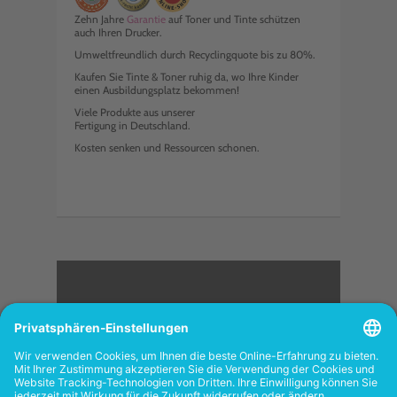
Zehn Jahre
Garantie
auf Toner und Tinte schützen
auch Ihren Drucker.
Umweltfreundlich durch Recyclingquote bis zu 80%.
Kaufen Sie Tinte & Toner ruhig da, wo Ihre Kinder
einen Ausbildungsplatz bekommen!
Viele Produkte aus unserer
Fertigung in Deutschland.
Kosten senken und Ressourcen schonen.
<
FOLGEN SIE UNS