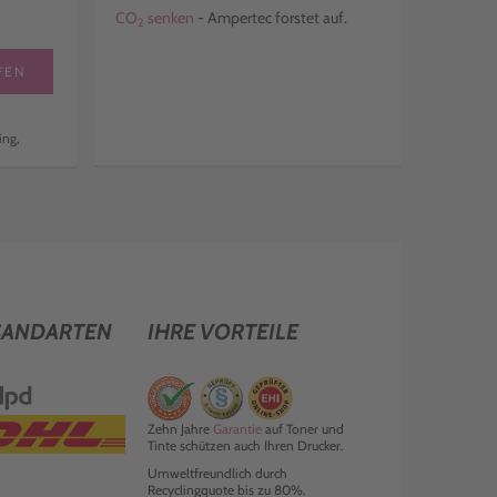
CO
senken
- Ampertec forstet auf.
2
FEN
ing,
SANDARTEN
IHRE VORTEILE
Zehn Jahre
Garantie
auf Toner und
Tinte schützen auch Ihren Drucker.
Umweltfreundlich durch
Recyclingquote bis zu 80%.