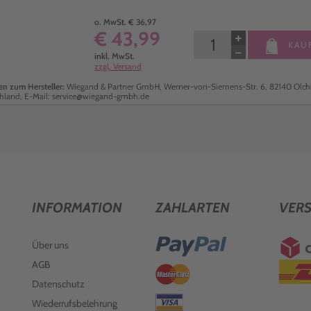
o. MwSt. € 36,97
€ 43,99
+
KAU
−
inkl. MwSt.
zzgl. Versand
n zum Hersteller:
Wiegand & Partner GmbH, Werner-von-Siemens-Str. 6, 82140 Olch
hland, E-Mail: service@wiegand-gmbh.de
INFORMATION
ZAHLARTEN
VER
Über uns
AGB
Datenschutz
Wiederrufsbelehrung