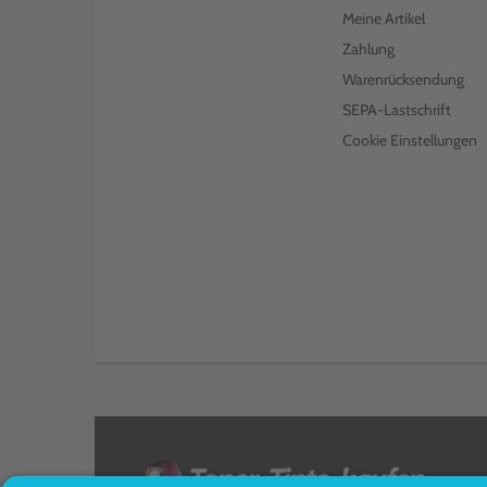
Meine Artikel
€ 142,99
inkl. MwSt. zzgl. Versand
Zahlung
KOMPATIBLER TONER ERSETZT
LEXMARK 70C2XC0 702XC
Warenrücksendung
CYAN
SEPA-Lastschrift
€ 65,99
inkl. MwSt. zzgl. Versand
Cookie Einstellungen
KOMPATIBLER TONER ERSETZT
LEXMARK 70C20C0 702C CYAN
€ 66,99
inkl. MwSt. zzgl. Versand
KOMPATIBLER TONER ERSETZT
LEXMARK 70C2XK0 702XK
SCHWARZ
€ 150,99
inkl. MwSt. zzgl. Versand
KOMPATIBLER TONER ERSETZT
LEXMARK 70C2XY0 702XY
YELLOW
€ 57,99
inkl. MwSt. zzgl. Versand
<