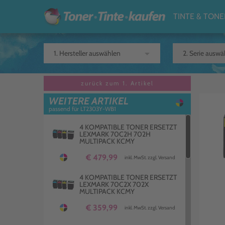
TINTE & TONE
arrow_drop_down
zurück zum 1. Artikel
WEITERE ARTIKEL
passend für LT2303Y-WB1
4 KOMPATIBLE TONER ERSETZT
LEXMARK 70C2H 702H
MULTIPACK KCMY
€ 479,99
inkl. MwSt. zzgl. Versand
4 KOMPATIBLE TONER ERSETZT
LEXMARK 70C2X 702X
MULTIPACK KCMY
€ 359,99
inkl. MwSt. zzgl. Versand