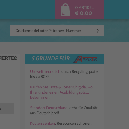
0 ARTIKEL
€ 0,00
keyboard_arrow_right
5 GRÜNDE FÜR
Umweltfreundlich
durch Recyclingquote
bis zu 80%.
Kaufen Sie Tinte & Toner ruhig da, wo
Ihre Kinder einen Ausbildungsplatz
bekommen.
Standort Deutschland
steht für Qualität
E
aus Deutschland!
Kosten senken
, Ressourcen schonen.