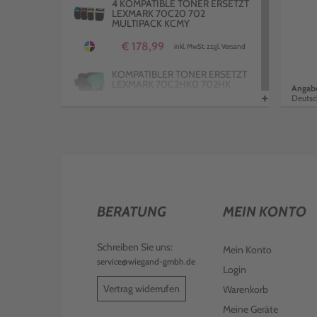
4 KOMPATIBLE TONER ERSETZT
LEXMARK 70C20 702
MULTIPACK KCMY
€ 178,99
inkl. MwSt. zzgl. Versand
KOMPATIBLER TONER ERSETZT
LEXMARK 70C2HK0 702HK
Angabe
+
SCHWARZ
Deutsc
€ 102,99
inkl. MwSt. zzgl. Versand
KOMPATIBLER TONER ERSETZT
LEXMARK 70C20M0 702M
MAGENTA
€ 52,99
inkl. MwSt. zzgl. Versand
BERATUNG
MEIN KONTO
KOMPATIBLER TONER ERSETZT
LEXMARK 70C2XM0 702XM
MAGENTA
Schreiben Sie uns:
Mein Konto
€ 160,00
inkl. MwSt. zzgl. Versand
service@wiegand-gmbh.de
Login
KOMPATIBLER TONER ERSETZT
Vertrag widerrufen
Warenkorb
LEXMARK 70C2HC0 702HC
CYAN
Meine Geräte