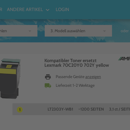
keyboard_arrow_down
R
ANDERE ARTIKEL
LOGIN
arrow_drop_down
arrow_drop_down
oder
Kompatibler Toner ersetzt
Lexmark 70C20Y0 702Y yellow
print
Passende Geräte
anzeigen
local_shipping
Lieferzeit 1-2 Werktage
LT2303Y-WB1
~1200 SEITEN
3,1 ct / SEIT
1