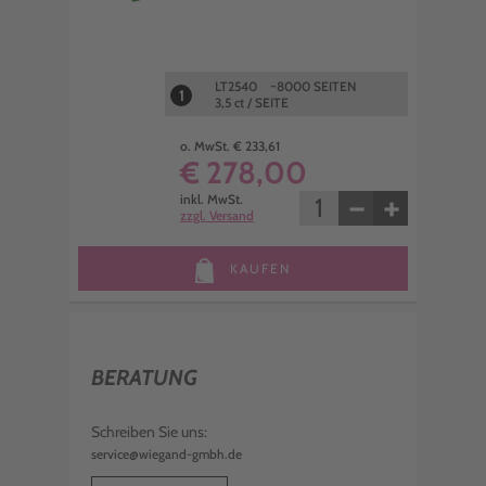
LT2540 ~8000 SEITEN
1
3,5 ct / SEITE
o. MwSt. € 233,61
€ 278,00
−
+
inkl. MwSt.
zzgl. Versand
KAUFEN
BERATUNG
Schreiben Sie uns:
service@wiegand-gmbh.de