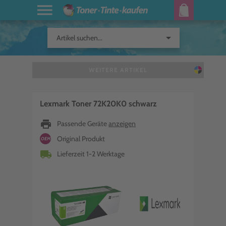
arrow_drop_down
Artikel suchen...
WEITERE ARTIKEL
Lexmark Toner 72K20K0 schwarz
print
Passende Geräte
anzeigen
Original Produkt
OEM
local_shipping
Lieferzeit 1-2 Werktage