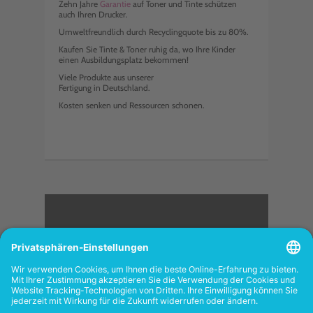
Zehn Jahre
Garantie
auf Toner und Tinte schützen
auch Ihren Drucker.
Umweltfreundlich durch Recyclingquote bis zu 80%.
Kaufen Sie Tinte & Toner ruhig da, wo Ihre Kinder
einen Ausbildungsplatz bekommen!
Viele Produkte aus unserer
Fertigung in Deutschland.
Kosten senken und Ressourcen schonen.
<
FOLGEN SIE UNS