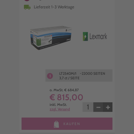
local_shipping
Lieferzeit 1-3 Werktage
LT2540M/1 ~22000 SEITEN
1
3,7 ct / SEITE
o. MwSt. € 684,87
€ 815,00
−
+
inkl. MwSt.
zzgl. Versand
KAUFEN