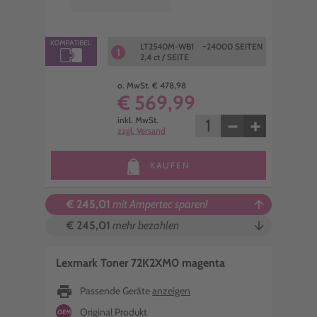
LT2540M-WB1 ~24000 SEITEN
1
2,4 ct / SEITE
o. MwSt. € 478,98
€ 569,99
−
+
inkl. MwSt.
zzgl. Versand
KAUFEN
€ 245,01
mit Ampertec sparen!
arrow_upward
€ 245,01
mehr bezahlen
arrow_downward
Lexmark Toner 72K2XM0 magenta
print
Passende Geräte
anzeigen
Original Produkt
OEM