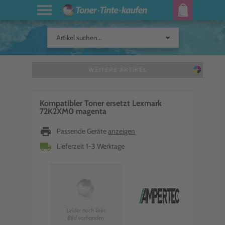
arrow_drop_down
Artikel suchen...
WEITERE ARTIKEL
Kompatibler Toner ersetzt Lexmark
72K2XM0 magenta
print
Passende Geräte
anzeigen
local_shipping
Lieferzeit 1-3 Werktage