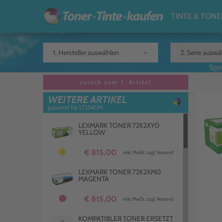
TINTE & TONE
arrow_drop_down
zurück zum 1. Artikel
WEITERE ARTIKEL
passend für LT2540M
LEXMARK TONER 72K2XY0
YELLOW
€ 815,00
inkl. MwSt. zzgl. Versand
LEXMARK TONER 72K2XM0
MAGENTA
€ 815,00
inkl. MwSt. zzgl. Versand
KOMPATIBLER TONER ERSETZT