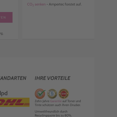
CO
senken
- Ampertec forstet auf.
2
FEN
rg,
SANDARTEN
IHRE VORTEILE
Zehn Jahre
Garantie
auf Toner und
Tinte schützen auch Ihren Drucker.
Umweltfreundlich durch
Recyclingquote bis zu 80%.