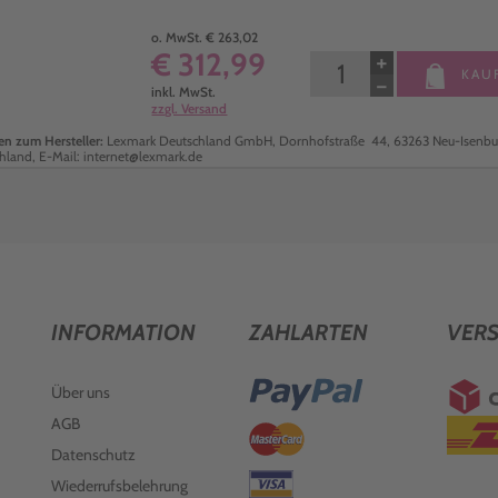
o. MwSt. € 263,02
€ 312,99
+
KAU
−
inkl. MwSt.
zzgl. Versand
n zum Hersteller:
Lexmark Deutschland GmbH, Dornhofstraße 44, 63263 Neu-Isenbu
hland, E-Mail: internet@lexmark.de
INFORMATION
ZAHLARTEN
VER
Über uns
AGB
Datenschutz
Wiederrufsbelehrung