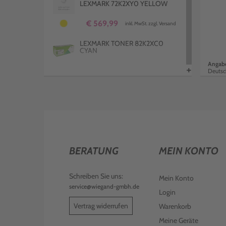
LEXMARK 72K2XY0 YELLOW
€ 569,99
inkl. MwSt. zzgl. Versand
LEXMARK TONER 82K2XC0
CYAN
Angabe
+
€ 560,99
Deutsc
inkl. MwSt. zzgl. Versand
LEXMARK TONER 82K2UM0
MAGENTA
€ 140,99
inkl. MwSt. zzgl. Versand
LEXMARK TONER 72K2XK0
SCHWARZ
BERATUNG
MEIN KONTO
€ 477,99
inkl. MwSt. zzgl. Versand
Schreiben Sie uns:
Mein Konto
LEXMARK TONER 72K20C0
service@wiegand-gmbh.de
Login
CYAN
Vertrag widerrufen
Warenkorb
€ 316,99
inkl. MwSt. zzgl. Versand
Meine Geräte