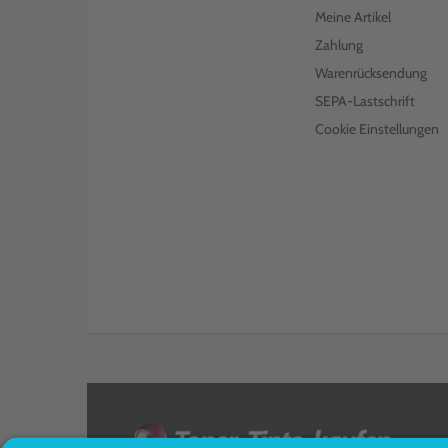
LEXMARK TONER 82K2UY0
Meine Artikel
YELLOW
Zahlung
€ 155,99
inkl. MwSt. zzgl. Versand
Warenrücksendung
SEPA-Lastschrift
KOMPATIBLER TONER ERSETZT
LEXMARK 72K2XK0 SCHWARZ
Cookie Einstellungen
€ 333,99
inkl. MwSt. zzgl. Versand
LEXMARK TONER 72K20K0
SCHWARZ
€ 278,00
inkl. MwSt. zzgl. Versand
KOMPATIBLER TONER ERSETZT
LEXMARK 72K2XM0 MAGENTA
€ 569,99
inkl. MwSt. zzgl. Versand
LEXMARK TONER 82K2UK0
SCHWARZ
<
€ 617,99
inkl. MwSt. zzgl. Versand