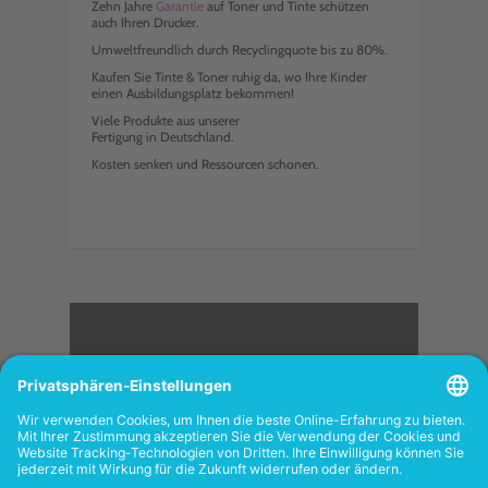
Zehn Jahre
Garantie
auf Toner und Tinte schützen
auch Ihren Drucker.
Umweltfreundlich durch Recyclingquote bis zu 80%.
Kaufen Sie Tinte & Toner ruhig da, wo Ihre Kinder
einen Ausbildungsplatz bekommen!
Viele Produkte aus unserer
Fertigung in Deutschland.
Kosten senken und Ressourcen schonen.
<
FOLGEN SIE UNS