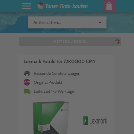
arrow_drop_down
Artikel suchen...
WEITERE ARTIKEL
Lexmark Fotoleiter 72K0Q00 CMY
print
Passende Geräte
anzeigen
Original Produkt
OEM
local_shipping
Lieferzeit 1-3 Werktage