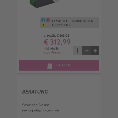
1
1
LT2540TF1 ~175000 SEITEN
1
0,2 ct / SEITE
o. MwSt. € 263,02
€ 312,99
−
+
inkl. MwSt.
zzgl. Versand
KAUFEN
BERATUNG
Schreiben Sie uns:
service@wiegand-gmbh.de