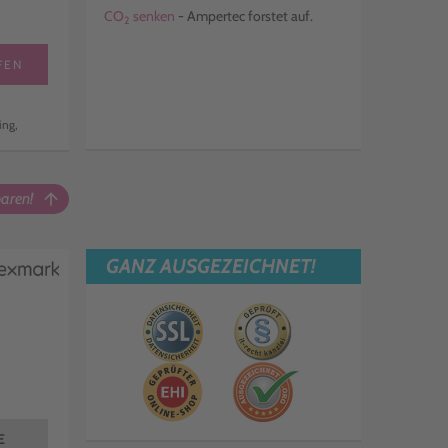
CO
senken
- Ampertec forstet auf.
2
FEN
ing,
aren!
arrow_upward
GANZ AUSGEZEICHNET!
E