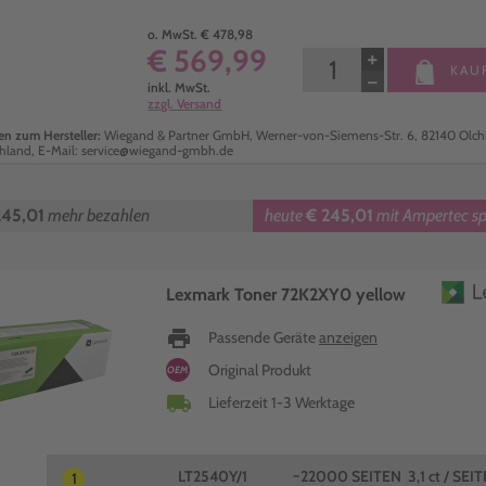
o. MwSt. € 478,98
€ 569,99
+
KAU
−
inkl. MwSt.
zzgl. Versand
n zum Hersteller:
Wiegand & Partner GmbH, Werner-von-Siemens-Str. 6, 82140 Olch
hland, E-Mail: service@wiegand-gmbh.de
245,01
mehr bezahlen
heute
€ 245,01
mit Ampertec sp
Lexmark Toner 72K2XY0 yellow
print
Passende Geräte
anzeigen
Original Produkt
OEM
local_shipping
Lieferzeit 1-3 Werktage
LT2540Y/1
~22000 SEITEN
3,1 ct / SEIT
1