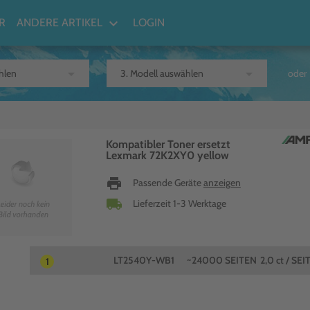
keyboard_arrow_down
R
ANDERE ARTIKEL
LOGIN
arrow_drop_down
arrow_drop_down
oder
Kompatibler Toner ersetzt
Lexmark 72K2XY0 yellow
print
Passende Geräte
anzeigen
local_shipping
Lieferzeit 1-3 Werktage
LT2540Y-WB1
~24000 SEITEN
2,0 ct / SEI
1