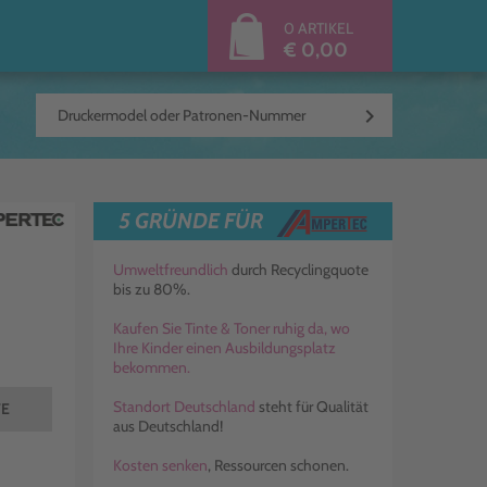
0 ARTIKEL
€ 0,00
keyboard_arrow_right
5 GRÜNDE FÜR
Umweltfreundlich
durch Recyclingquote
bis zu 80%.
Kaufen Sie Tinte & Toner ruhig da, wo
Ihre Kinder einen Ausbildungsplatz
bekommen.
Standort Deutschland
steht für Qualität
TE
aus Deutschland!
Kosten senken
, Ressourcen schonen.