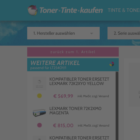
TINTE & TONE
arrow_drop_down
zurück zum 1. Artikel
WEITERE ARTIKEL
passend für LT2540Y/1
KOMPATIBLER TONER ERSETZT
LEXMARK 72K2XY0 YELLOW
€ 569,99
inkl. MwSt. zzgl. Versand
LEXMARK TONER 72K2XM0
MAGENTA
€ 815,00
inkl. MwSt. zzgl. Versand
KOMPATIBLER TONER ERSETZT