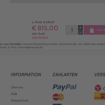
o. MwSt. € 684,87
€ 815,00
+
KAU
−
inkl. MwSt.
zzgl. Versand
n zum Hersteller:
Lexmark Deutschland GmbH, Dornhofstraße 44, 63263 Neu-Isenbu
hland, E-Mail: internet@lexmark.de
INFORMATION
ZAHLARTEN
VER
Über uns
AGB
Datenschutz