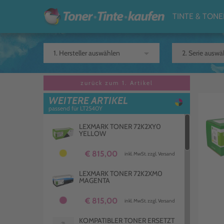
TINTE & TONE
arrow_drop_down
zurück zum 1. Artikel
WEITERE ARTIKEL
passend für LT2540Y
LEXMARK TONER 72K2XY0
YELLOW
€ 815,00
inkl. MwSt. zzgl. Versand
LEXMARK TONER 72K2XM0
MAGENTA
€ 815,00
inkl. MwSt. zzgl. Versand
KOMPATIBLER TONER ERSETZT