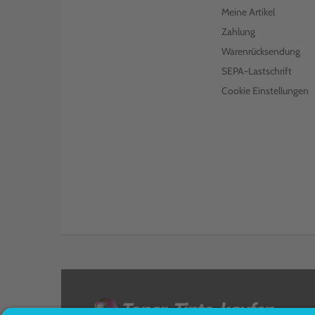
LEXMARK TONER 82K2UY0
Meine Artikel
YELLOW
Zahlung
€ 155,99
inkl. MwSt. zzgl. Versand
Warenrücksendung
SEPA-Lastschrift
KOMPATIBLER TONER ERSETZT
LEXMARK 72K2XK0 SCHWARZ
Cookie Einstellungen
€ 333,99
inkl. MwSt. zzgl. Versand
LEXMARK TONER 72K20K0
SCHWARZ
€ 278,00
inkl. MwSt. zzgl. Versand
KOMPATIBLER TONER ERSETZT
LEXMARK 72K2XM0 MAGENTA
€ 569,99
inkl. MwSt. zzgl. Versand
LEXMARK TONER 72K20M0
MAGENTA
<
€ 312,99
inkl. MwSt. zzgl. Versand