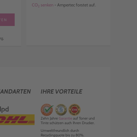
CO
senken
- Ampertec forstet auf.
2
FEN
rg,
SANDARTEN
IHRE VORTEILE
Zehn Jahre
Garantie
auf Toner und
Tinte schützen auch Ihren Drucker.
Umweltfreundlich durch
Recyclingquote bis zu 80%.