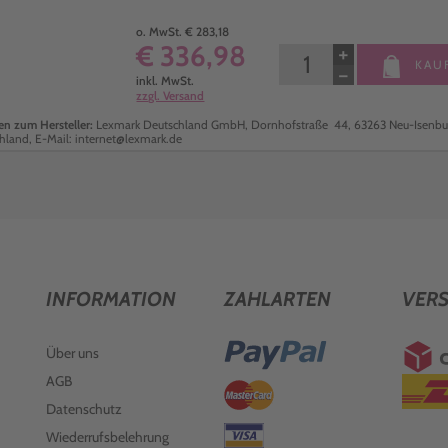
o. MwSt. € 283,18
€ 336,98
+
KAU
−
inkl. MwSt.
zzgl. Versand
n zum Hersteller:
Lexmark Deutschland GmbH, Dornhofstraße 44, 63263 Neu-Isenbu
hland, E-Mail: internet@lexmark.de
INFORMATION
ZAHLARTEN
VER
Über uns
AGB
Datenschutz
Wiederrufsbelehrung