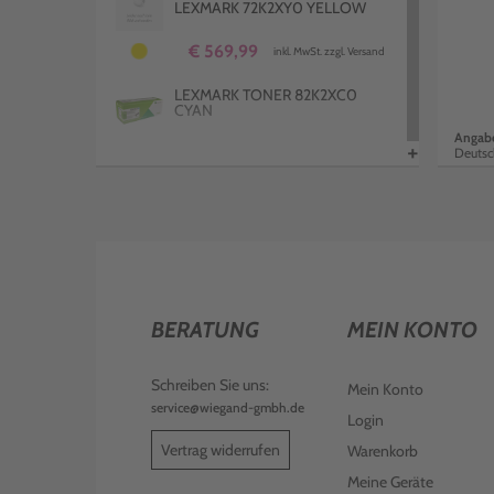
LEXMARK 72K2XY0 YELLOW
€ 569,99
inkl. MwSt. zzgl. Versand
LEXMARK TONER 82K2XC0
CYAN
Angabe
+
Deutsc
€ 560,99
inkl. MwSt. zzgl. Versand
LEXMARK TONER 82K2UM0
MAGENTA
€ 140,99
inkl. MwSt. zzgl. Versand
LEXMARK TONER 72K2XK0
SCHWARZ
BERATUNG
MEIN KONTO
€ 477,99
inkl. MwSt. zzgl. Versand
Schreiben Sie uns:
Mein Konto
LEXMARK TONER 72K20C0
service@wiegand-gmbh.de
Login
CYAN
Vertrag widerrufen
Warenkorb
€ 316,99
inkl. MwSt. zzgl. Versand
Meine Geräte