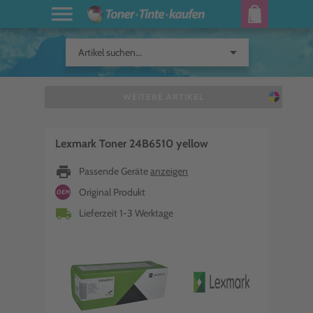
arrow_drop_down
Artikel suchen...
WEITERE ARTIKEL
Lexmark Toner 24B6510 yellow
print
Passende Geräte
anzeigen
Original Produkt
OEM
local_shipping
Lieferzeit 1-3 Werktage