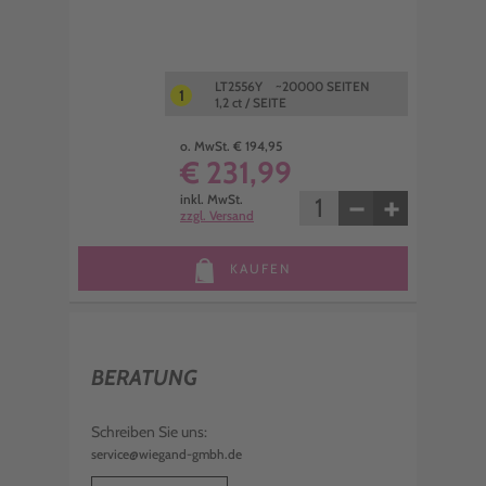
LT2556Y ~20000 SEITEN
1
1,2 ct / SEITE
o. MwSt. € 194,95
€ 231,99
−
+
inkl. MwSt.
zzgl. Versand
KAUFEN
BERATUNG
Schreiben Sie uns:
service@wiegand-gmbh.de