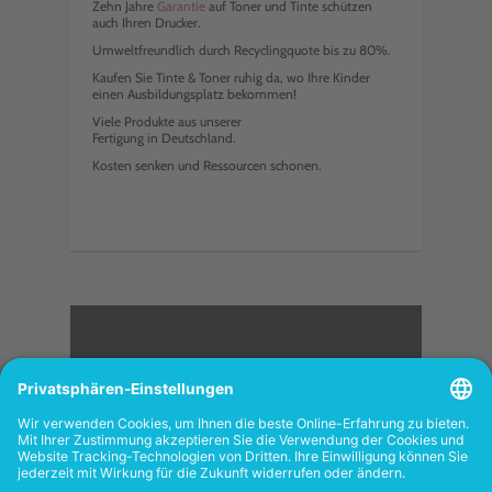
Zehn Jahre
Garantie
auf Toner und Tinte schützen
auch Ihren Drucker.
Umweltfreundlich durch Recyclingquote bis zu 80%.
Kaufen Sie Tinte & Toner ruhig da, wo Ihre Kinder
einen Ausbildungsplatz bekommen!
Viele Produkte aus unserer
Fertigung in Deutschland.
Kosten senken und Ressourcen schonen.
<
FOLGEN SIE UNS