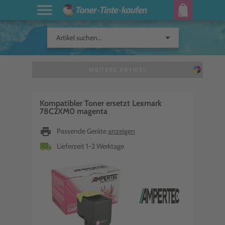
arrow_drop_down
Artikel suchen...
WEITERE ARTIKEL
Kompatibler Toner ersetzt Lexmark
78C2XM0 magenta
print
Passende Geräte
anzeigen
local_shipping
Lieferzeit 1-2 Werktage