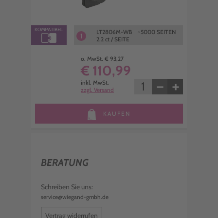
LT2806M-WB ~5000 SEITEN
1
2,2 ct / SEITE
o. MwSt. € 93,27
€ 110,99
−
+
inkl. MwSt.
zzgl. Versand
KAUFEN
BERATUNG
Schreiben Sie uns:
service@wiegand-gmbh.de
Vertrag widerrufen