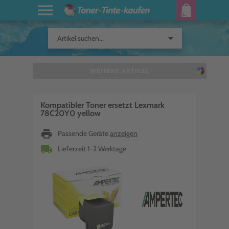
arrow_drop_down
Artikel suchen...
WEITERE ARTIKEL
Kompatibler Toner ersetzt Lexmark
78C20Y0 yellow
print
Passende Geräte
anzeigen
local_shipping
Lieferzeit 1-2 Werktage