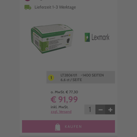
local_shipping
Lieferzeit 1-3 Werktage
LT2806Y/1 ~1400 SEITEN
1
6,6 ct / SEITE
o. MwSt. € 77,30
€ 91,99
−
+
inkl. MwSt.
zzgl. Versand
KAUFEN