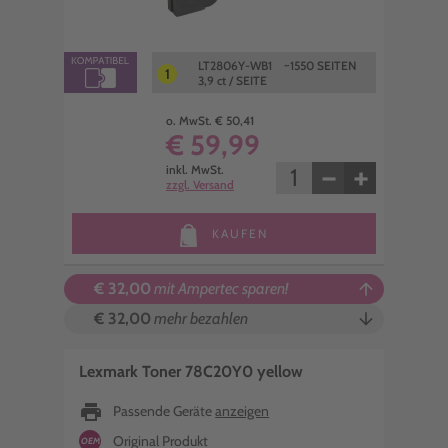
LT2806Y-WB1 ~1550 SEITEN
1
3,9 ct / SEITE
o. MwSt. € 50,41
€ 59,99
−
+
inkl. MwSt.
zzgl. Versand
KAUFEN
€ 32,00
mit Ampertec sparen!
arrow_upward
€ 32,00
mehr bezahlen
arrow_downward
Lexmark Toner 78C20Y0 yellow
print
Passende Geräte
anzeigen
Original Produkt
OEM