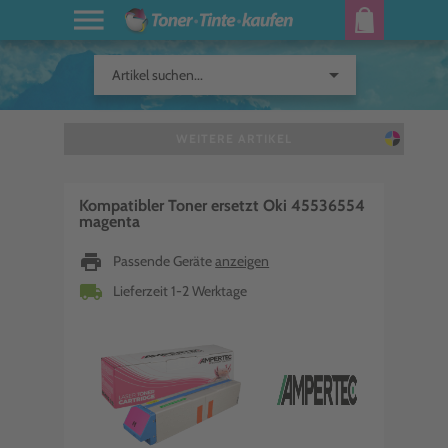
arrow_drop_down
Artikel suchen...
WEITERE ARTIKEL
Kompatibler Toner ersetzt Oki 45536554
magenta
print
Passende Geräte
anzeigen
local_shipping
Lieferzeit 1-2 Werktage