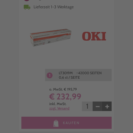
local_shipping
Lieferzeit 1-3 Werktage
LT3019M ~42000 SEITEN
1
0,6 ct / SEITE
o. MwSt. € 195,79
€ 232,99
−
+
inkl. MwSt.
zzgl. Versand
KAUFEN