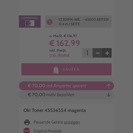
LT3019M-WB ~43000 SEITEN
1
0,4 ct / SEITE
o. MwSt. € 136,97
€ 162,99
−
+
inkl. MwSt.
zzgl. Versand
KAUFEN
€ 70,00
mit Ampertec sparen!
arrow_upward
€ 70,00
mehr bezahlen
arrow_downward
Oki Toner 45536554 magenta
print
Passende Geräte
anzeigen
Original Produkt
OEM