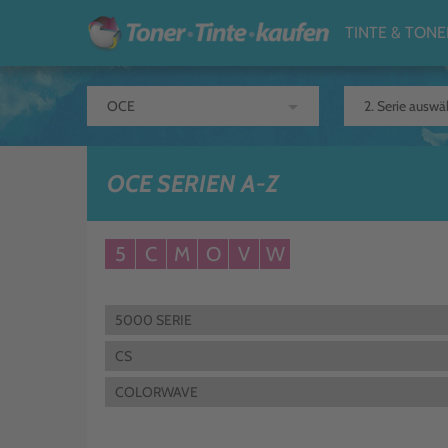
TINTE & TONE
arrow_drop_down
OCE SERIEN A-Z
5
C
M
O
V
W
5000 SERIE
CS
COLORWAVE