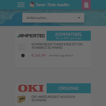
arrow_drop_down
Artikel suchen...
KOMPATIBEL
Bis zu 80% günstiger
KOMPATIBLER TONER ERSETZT OKI
45488802 SCHWARZ
€ 241,99
inkl. MwSt. zzgl. Versand
ORIGINAL
OKI WARTUNGSKIT 45435104
SCHWARZ