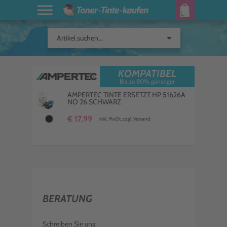
arrow_drop_down
Artikel suchen...
KOMPATIBEL
Bis zu 80% günstiger
AMPERTEC TINTE ERSETZT HP 51626A
NO 26 SCHWARZ
€ 17,99
inkl. MwSt. zzgl. Versand
BERATUNG
Schreiben Sie uns: