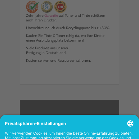
Zehn Jahre
Garantie
auf Toner und Tinte schützen
auch Ihren Drucker.
Umweltfreundlich durch Recyclingquote bis zu 80%.
Kaufen Sie Tinte & Toner ruhig da, wo Ihre Kinder
einen Ausbildungsplatz bekommen!
Viele Produkte aus unserer
Fertigung in Deutschland.
Kosten senken und Ressourcen schonen.
<