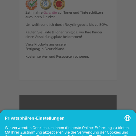
Zehn Jahre
Garantie
auf Toner und Tinte schützen
auch Ihren Drucker.
Umweltfreundlich durch Recyclingquote bis zu 80%.
Kaufen Sie Tinte & Toner ruhig da, wo Ihre Kinder
einen Ausbildungsplatz bekommen!
Viele Produkte aus unserer
Fertigung in Deutschland.
Kosten senken und Ressourcen schonen.
<
FOLGEN SIE UNS