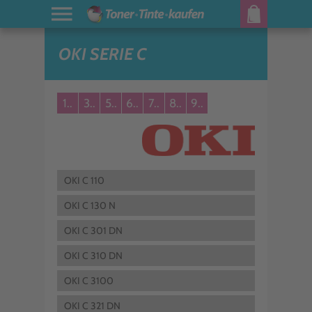
OKI SERIE C
1..
3..
5..
6..
7..
8..
9..
OKI C 110
OKI C 130 N
OKI C 301 DN
OKI C 310 DN
OKI C 3100
OKI C 321 DN