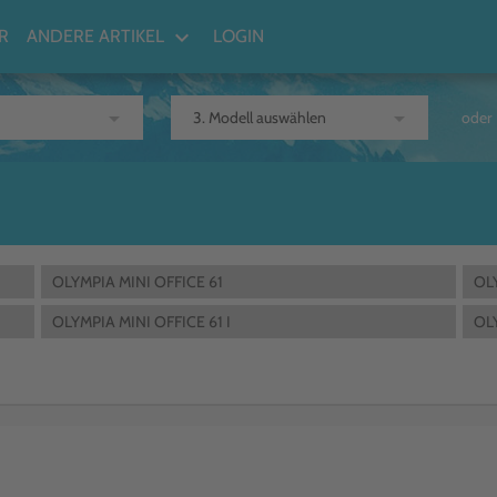
keyboard_arrow_down
R
ANDERE ARTIKEL
LOGIN
arrow_drop_down
arrow_drop_down
oder
OLYMPIA MINI OFFICE 61
OL
OLYMPIA MINI OFFICE 61 I
OLY