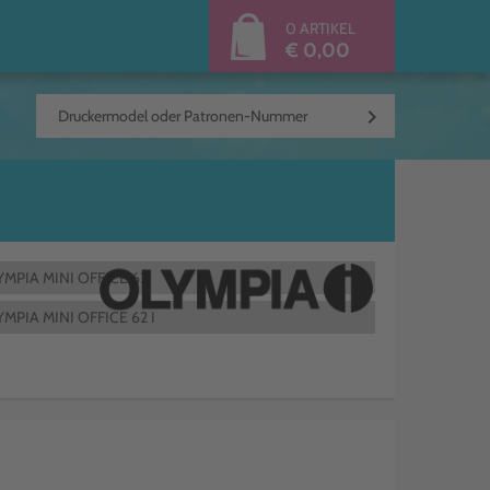
0 ARTIKEL
€ 0,00
keyboard_arrow_right
YMPIA MINI OFFICE 62
MPIA MINI OFFICE 62 I