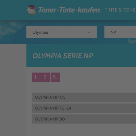
TINTE & TONE
arrow_drop_down
OLYMPIA SERIE NP
1..
7..
8..
OLYMPIA NP 175
OLYMPIA NP 70-24
OLYMPIA NP 80