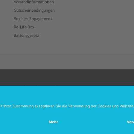
Versandinformationen
Gutscheinbedingungen
Soziales Engagement
Re-Life Box
Batteriegesetz
FOLGEN SIE UNS
Wiederverkäufer:
Das Angebot unseres Web-Shops richtet sich nicht an Wiede
Wenn Sie Wiederverkäufer sind, registrieren Sie sich bitte in unserem Händler
SEHR GUT
HNET
.org
205 Bewertungen
Hinweise