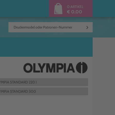
0 ARTIKEL
€ 0,00
keyboard_arrow_right
YMPIA STANDARD 220 I
YMPIA STANDARD 300