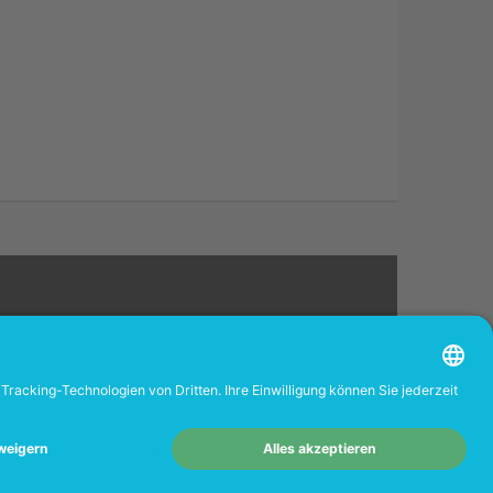
rverkäufer.
-Portal
www.tonerhersteller.de
4.68
/ 5.00