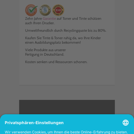
Zehn Jahre
Garantie
auf Toner und Tinte schützen
auch Ihren Drucker.
Umweltfreundlich durch Recyclingquote bis zu 80%.
Kaufen Sie Tinte & Toner ruhig da, wo Ihre Kinder
einen Ausbildungsplatz bekommen!
Viele Produkte aus unserer
Fertigung in Deutschland.
Kosten senken und Ressourcen schonen.
<