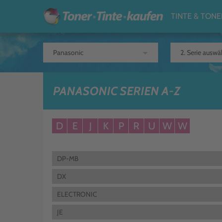
TINTE & TONE
arrow_drop_down
PANASONIC SERIEN A-Z
D
E
J
K
P
R
U
W
W
DP-MB
DX
ELECTRONIC
JE