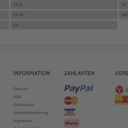
KX-R
W
KX-W
WEI
PD
INFORMATION
ZAHLARTEN
VER
Über uns
AGB
Datenschutz
Wiederrufsbelehrung
Impressum