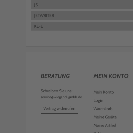
JS
JETWRITER
KE-E
BERATUNG
MEIN KONTO
Schreiben Sie uns:
Mein Konto
service@wiegand-gmbh.de
Login
Vertrag widerrufen
Warenkorb
Meine Geräte
Meine Artikel