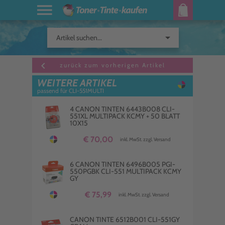
arrow_drop_down
Artikel suchen...
keyboard_arrow_left
zurück zum vorherigen Artikel
WEITERE ARTIKEL
passend für CLI-551MULTI
4 CANON TINTEN 6443B008 CLI-
551XL MULTIPACK KCMY + 50 BLATT
10X15
€ 70,00
inkl. MwSt. zzgl. Versand
6 CANON TINTEN 6496B005 PGI-
550PGBK CLI-551 MULTIPACK KCMY
GY
€ 75,99
inkl. MwSt. zzgl. Versand
CANON TINTE 6512B001 CLI-551GY