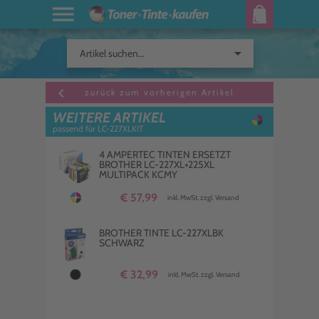
arrow_drop_down
Artikel suchen...
keyboard_arrow_left
zurück zum vorherigen Artikel
WEITERE ARTIKEL
passend für LC-227XLKIT
4 AMPERTEC TINTEN ERSETZT
BROTHER LC-227XL+225XL
MULTIPACK KCMY
€ 57,99
inkl. MwSt. zzgl. Versand
BROTHER TINTE LC-227XLBK
SCHWARZ
€ 32,99
inkl. MwSt. zzgl. Versand