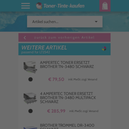
arrow_drop_down
Artikel suchen...
keyboard_arrow_left
zurück zum vorherigen Artikel
WEITERE ARTIKEL
passend für LT2542
AMPERTEC TONER ERSETZT
BROTHER TN-3480 SCHWARZ
€ 79,50
inkl. MwSt. zzgl. Versand
4 AMPERTEC TONER ERSETZT
BROTHER TN-3480 MULTIPACK
SCHWARZ
€ 285,99
inkl. MwSt. zzgl. Versand
BROTHER TROMMEL DR-3400