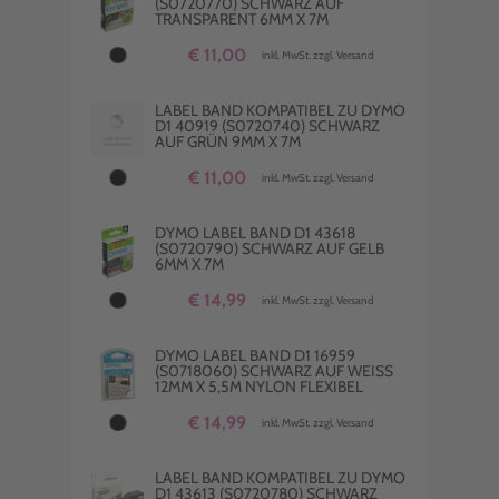
(S0720770) SCHWARZ AUF
TRANSPARENT 6MM X 7M
€ 11,00
inkl. MwSt. zzgl. Versand
LABEL BAND KOMPATIBEL ZU DYMO
D1 40919 (S0720740) SCHWARZ
AUF GRÜN 9MM X 7M
€ 11,00
inkl. MwSt. zzgl. Versand
DYMO LABEL BAND D1 43618
(S0720790) SCHWARZ AUF GELB
6MM X 7M
€ 14,99
inkl. MwSt. zzgl. Versand
DYMO LABEL BAND D1 16959
(S0718060) SCHWARZ AUF WEISS 1
2MM X 5,5M NYLON FLEXIBEL
€ 14,99
inkl. MwSt. zzgl. Versand
LABEL BAND KOMPATIBEL ZU DYMO
D1 43613 (S0720780) SCHWARZ