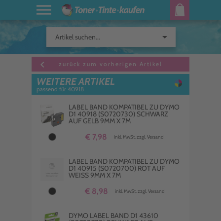
arrow_drop_down
Artikel suchen...
keyboard_arrow_left
zurück zum vorherigen Artikel
WEITERE ARTIKEL
passend für 40918
LABEL BAND KOMPATIBEL ZU DYMO
D1 40918 (S0720730) SCHWARZ
AUF GELB 9MM X 7M
€ 7,98
inkl. MwSt. zzgl. Versand
LABEL BAND KOMPATIBEL ZU DYMO
D1 40915 (S0720700) ROT AUF
WEISS 9MM X 7M
€ 8,98
inkl. MwSt. zzgl. Versand
DYMO LABEL BAND D1 43610