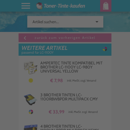
arrow_drop_down
Artikel suchen...
keyboard_arrow_left
zurück zum vorherigen Artikel
WEITERE ARTIKEL
passend für LC-1100Y
AMPERTEC TINTE KOMPATIBEL MIT
BROTHER LC-1100Y LC-980Y
UNIVERSAL YELLOW
€ 7,98
inkl. MwSt. zzgl. Versand
3 BROTHER TINTEN LC-
1100RBWBPDR MULTIPACK CMY
€ 33,99
inkl. MwSt. zzgl. Versand
4 BROTHER TINTEN LC-