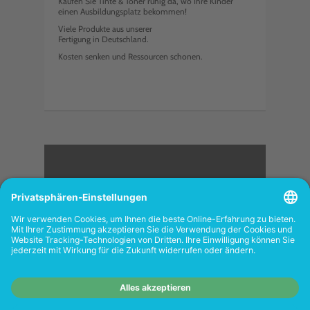
Kaufen Sie Tinte & Toner ruhig da, wo Ihre Kinder
einen Ausbildungsplatz bekommen!
Viele Produkte aus unserer
Fertigung in Deutschland.
Kosten senken und Ressourcen schonen.
<
FOLGEN SIE UNS
Wiederverkäufer:
Das Angebot unseres Web-