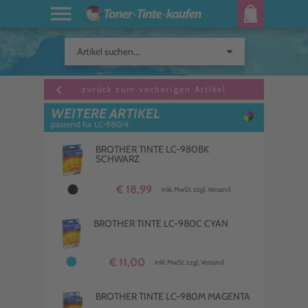
arrow_drop_down
Artikel suchen...
keyboard_arrow_left
zurück zum vorherigen Artikel
WEITERE ARTIKEL
passend für LC-980/4
BROTHER TINTE LC-980BK
SCHWARZ
€ 18,99
inkl. MwSt. zzgl. Versand
BROTHER TINTE LC-980C CYAN
€ 11,00
inkl. MwSt. zzgl. Versand
BROTHER TINTE LC-980M MAGENTA