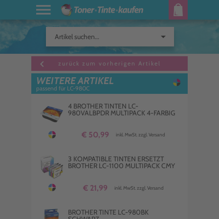
arrow_drop_down
Artikel suchen...
keyboard_arrow_left
zurück zum vorherigen Artikel
WEITERE ARTIKEL
passend für LC-980C
4 BROTHER TINTEN LC-
980VALBPDR MULTIPACK 4-FARBIG
€ 50,99
inkl. MwSt. zzgl. Versand
3 KOMPATIBLE TINTEN ERSETZT
BROTHER LC-1100 MULTIPACK CMY
€ 21,99
inkl. MwSt. zzgl. Versand
BROTHER TINTE LC-980BK
SCHWARZ