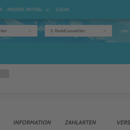
keyboard_arrow_down
R
ANDERE ARTIKEL
LOGIN
arrow_drop_down
arrow_drop_down
oder
INFORMATION
ZAHLARTEN
VER