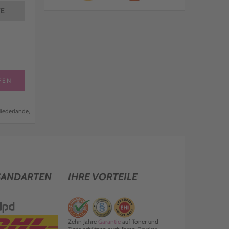
TE
FEN
iederlande,
SANDARTEN
IHRE VORTEILE
Zehn Jahre
Garantie
auf Toner und