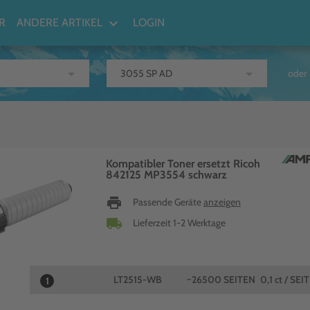
keyboard_arrow_down
R
ANDERE ARTIKEL
LOGIN
arrow_drop_down
arrow_drop_down
oder
Kompatibler Toner ersetzt Ricoh
842125 MP3554 schwarz
print
Passende Geräte
anzeigen
local_shipping
Lieferzeit 1-2 Werktage
LT2515-WB
~26500 SEITEN
0,1 ct / SEI
1