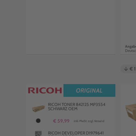
Angabe
Deutsc
arrow_downward
€ 1
ORIGINAL
RICOH TONER 842125 MP3554
SCHWARZ OEM
€ 59,99
inkl. MwSt. zzgl. Versand
RICOH DEVELOPER D1979641