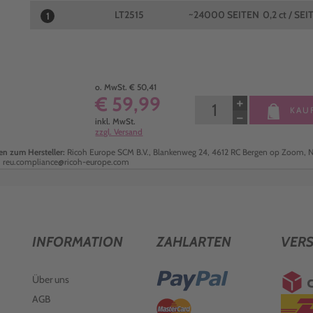
LT2515
~24000 SEITEN
0,2 ct / SEI
1
o. MwSt. € 50,41
€ 59,99
+
KAU
−
inkl. MwSt.
zzgl. Versand
n zum Hersteller:
Ricoh Europe SCM B.V., Blankenweg 24, 4612 RC Bergen op Zoom, N
: reu.compliance@ricoh-europe.com
INFORMATION
ZAHLARTEN
VER
Über uns
AGB