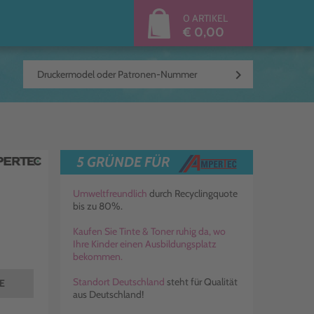
0 ARTIKEL
€ 0,00
keyboard_arrow_right
5 GRÜNDE FÜR
Umweltfreundlich
durch Recyclingquote
bis zu 80%.
Kaufen Sie Tinte & Toner ruhig da, wo
Ihre Kinder einen Ausbildungsplatz
bekommen.
Standort Deutschland
steht für Qualität
TE
aus Deutschland!