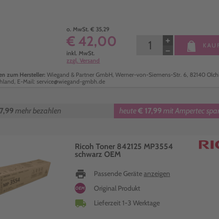
o. MwSt. € 35,29
€ 42,00
+
KAU
−
inkl. MwSt.
zzgl. Versand
n zum Hersteller:
Wiegand & Partner GmbH, Werner-von-Siemens-Str. 6, 82140 Olch
hland, E-Mail: service@wiegand-gmbh.de
7,99
mehr bezahlen
heute
€ 17,99
mit Ampertec spa
Ricoh Toner 842125 MP3554
schwarz OEM
print
Passende Geräte
anzeigen
Original Produkt
OEM
local_shipping
Lieferzeit 1-3 Werktage