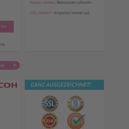
Kosten senken
, Ressourcen schonen.
CO
senken
- Ampertec forstet auf.
2
FEN
ing,
ren
arrow_upward
GANZ AUSGEZEICHNET!