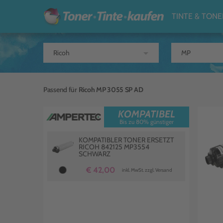
TINTE & TONE
arrow_drop_down
Passend für
Ricoh MP 3055 SP AD
KOMPATIBEL
Bis zu 80% günstiger
KOMPATIBLER TONER ERSETZT
RICOH 842125 MP3554
SCHWARZ
€ 42,00
inkl. MwSt. zzgl. Versand