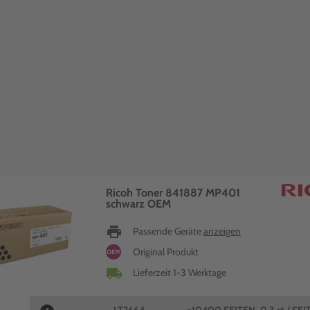
Ricoh Toner 841887 MP401
schwarz OEM
print
Passende Geräte
anzeigen
Original Produkt
OEM
local_shipping
Lieferzeit 1-3 Werktage