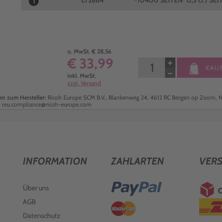
LT2664
~10400 SEITEN
0,3 ct / SEI
1
o. MwSt. € 28,56
€ 33,99
+
KAU
−
inkl. MwSt.
zzgl. Versand
n zum Hersteller:
Ricoh Europe SCM B.V., Blankenweg 24, 4612 RC Bergen op Zoom, N
: reu.compliance@ricoh-europe.com
INFORMATION
ZAHLARTEN
VER
Über uns
AGB
Datenschutz