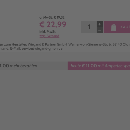
o. MwSt. € 19,32
€ 22,99
+
KAU
−
inkl. MwSt.
zzgl. Versand
n zum Hersteller:
Wiegand & Partner GmbH, Werner-von-Siemens-Str. 6, 82140 Olch
hland, E-Mail: service@wiegand-gmbh.de
11,00
mehr bezahlen
heute
€ 11,00
mit Ampertec spa