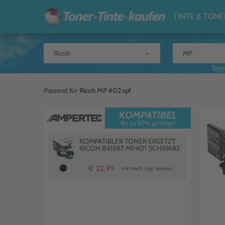
TINTE & TONE
arrow_drop_down
Passend für
Ricoh MP 402 spf
KOMPATIBEL
Bis zu 80% günstiger
KOMPATIBLER TONER ERSETZT
RICOH 841887 MP401 SCHWARZ
€ 22,99
inkl. MwSt. zzgl. Versand