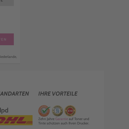
TE
FEN
iederlande,
SANDARTEN
IHRE VORTEILE
Zehn Jahre
Garantie
auf Toner und
Tinte schützen auch Ihren Drucker.