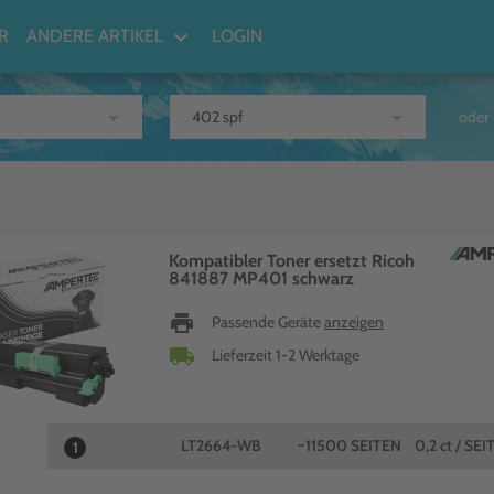
keyboard_arrow_down
R
ANDERE ARTIKEL
LOGIN
arrow_drop_down
arrow_drop_down
oder
Kompatibler Toner ersetzt Ricoh
841887 MP401 schwarz
print
Passende Geräte
anzeigen
local_shipping
Lieferzeit 1-2 Werktage
LT2664-WB
~11500 SEITEN
0,2 ct / SEI
1