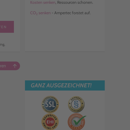
Kosten senken
, Ressourcen schonen.
CO
senken
- Ampertec forstet auf.
2
FEN
ing,
ren
arrow_upward
GANZ AUSGEZEICHNET!