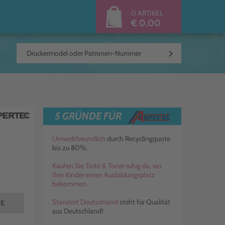
0 ARTIKEL
€ 0,00
keyboard_arrow_right
5 GRÜNDE FÜR
Umweltfreundlich
durch Recyclingquote
bis zu 80%.
Kaufen Sie Tinte & Toner ruhig da, wo
Ihre Kinder einen Ausbildungsplatz
bekommen.
Standort Deutschland
steht für Qualität
TE
aus Deutschland!