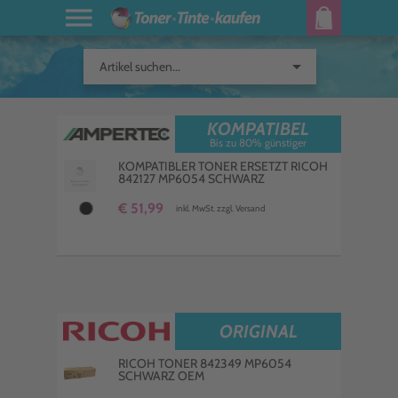
arrow_drop_down
Artikel suchen...
KOMPATIBEL
Bis zu 80% günstiger
KOMPATIBLER TONER ERSETZT RICOH
842127 MP6054 SCHWARZ
€ 51,99
inkl. MwSt. zzgl. Versand
ORIGINAL
RICOH TONER 842349 MP6054
SCHWARZ OEM