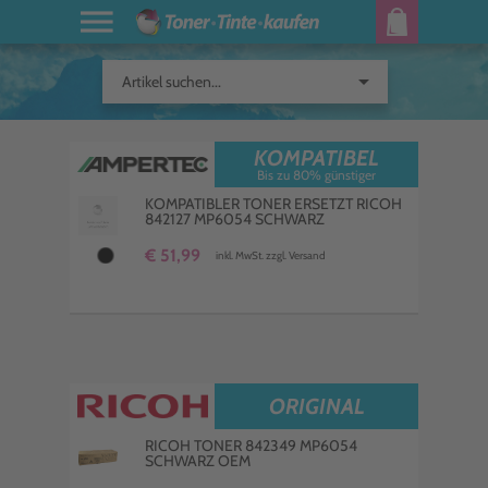
arrow_drop_down
Artikel suchen...
KOMPATIBEL
Bis zu 80% günstiger
KOMPATIBLER TONER ERSETZT RICOH
842127 MP6054 SCHWARZ
€ 51,99
inkl. MwSt. zzgl. Versand
ORIGINAL
RICOH TONER 842349 MP6054
SCHWARZ OEM