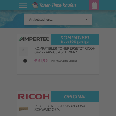
arrow_drop_down
Artikel suchen...
KOMPATIBEL
Bis zu 80% günstiger
KOMPATIBLER TONER ERSETZT RICOH
842127 MP6054 SCHWARZ
€ 51,99
inkl. MwSt. zzgl. Versand
ORIGINAL
RICOH TONER 842349 MP6054
SCHWARZ OEM